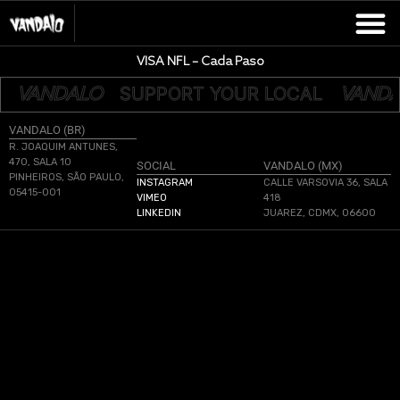
VISA NFL – Cada Paso
L
SUPPORT YOUR LOCAL
VANDALO
VAND
VANDALO (BR)
R. JOAQUIM ANTUNES,
470, SALA 10
SOCIAL
VANDALO (MX)
PINHEIROS, SÃO PAULO,
INSTAGRAM
CALLE VARSOVIA 36, SALA
05415-001
VIMEO
418
LINKEDIN
JUAREZ, CDMX, 06600