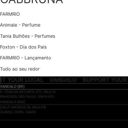
FARMRIO
Animale - Perfume
Tania Bulhões - Perfumes
Foxton - Dia dos Pais
FARMRIO - Lançamento
Tudo ao seu redor
PORT YOUR LOCAL
SUPPORT YO
VANDALO
VANDALO (BR)
R. JOAQUIM ANTUNES, 470, SALA 10
PINHEIROS, SÃO PAULO, 05415-001
VANDALO (MX)
CALLE VARSOVIA 36, SALA 418
JUAREZ, CDMX, 06600